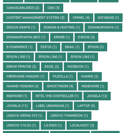
CANOSCANLIDE25
(2)
CMS
(5)
CONTENT MANAGEMENT SYSTEM
(5)
CPANEL
(4)
DATABASE
(1)
DESIGN GRAFIS
(1)
DOMAIN & HOSTING
(1)
DONANURYAHYA
(1)
DONANURYAHYA.INFO
(1)
DRWEB
(1)
E-BOOK
(3)
E-COMMERCE
(1)
E5372S
(1)
EMAIL
(1)
EPSON
(2)
EPSON L350
(1)
EPSON L360
(1)
EPSON L365
(1)
ERROR PRINTER
(2)
EXCEL
(2)
FACEBOOK
(1)
FIBERHOME HG6243C
(1)
FILEZILLA
(1)
HUAWEI
(2)
HUAWEI HG8245A
(2)
IDHOSTINGER
(4)
INDIEHOME
(1)
INDIHOME
(1)
INTEL VHD CONTROLLER
(1)
JOOMLA
(12)
JOOMLA!
(11)
LABEL UNDANGAN
(1)
LAPTOP
(5)
LENOVO IDEPAD 310
(1)
LENOVO THINKBOOK
(1)
LENOVO V14 G2
(1)
LG-D325
(1)
LOCALHOST
(2)