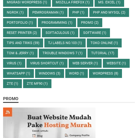
MIGRASI WORDPRESS
(1)
MOZILLA FIREFOX
(1)
MS. EXCEL
(1)
NGROK
(1)
PEMROGRAMAN
(1)
PHP
(1)
PHP AND MYSQL
(2)
PORTOFOLIO
(1)
PROGRAMMING
(1)
PROMO
(2)
RESET PRINTER
(2)
SOFTACULOUS
(1)
SOFTWARE
(1)
TIPS AND TRIKS
(59)
TJ LABELS NO.103
(1)
TOKO ONLINE
(1)
TOM & JERRY
(1)
TROUBLE WINDOWS 7
(1)
TUTORIAL
(17)
VIRUS
(1)
VIRUS SHORTCUT
(1)
WEB SERVER
(1)
WEBSITE
(1)
WHATSAPP
(1)
WINDOWS
(3)
WORD
(1)
WORDPRESS
(8)
ZTE
(1)
ZTE MF90
(1)
PROMO