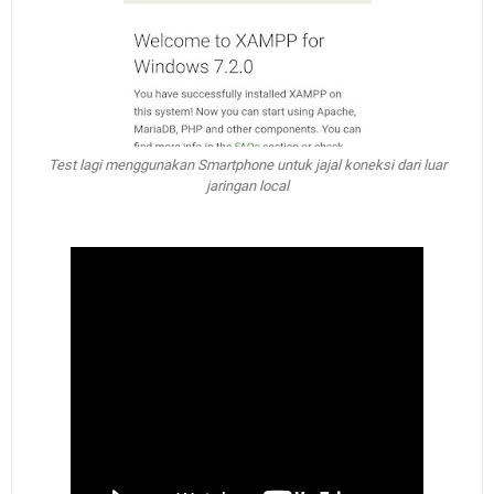
Test lagi menggunakan Smartphone untuk jajal koneksi dari luar
jaringan
local