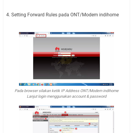
4. Setting Forward Rules pada ONT/Modem indihome
Pada browser silakan ketik IP Address ONT/Modem indihome
Lanjut login menggunakan account & password