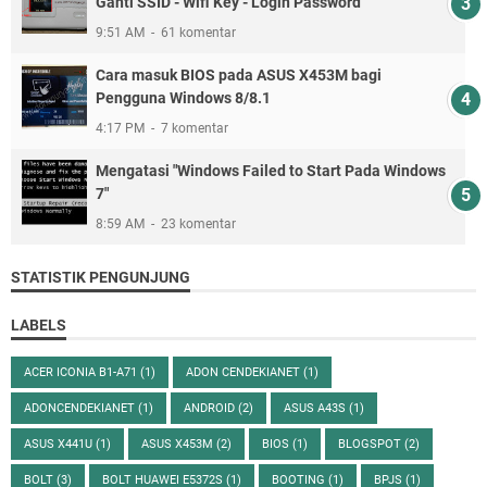
Ganti SSID - Wifi Key - Login Password
9:51 AM
61 komentar
Cara masuk BIOS pada ASUS X453M bagi
Pengguna Windows 8/8.1
4:17 PM
7 komentar
Mengatasi "Windows Failed to Start Pada Windows
7"
8:59 AM
23 komentar
STATISTIK PENGUNJUNG
LABELS
ACER ICONIA B1-A71
(1)
ADON CENDEKIANET
(1)
ADONCENDEKIANET
(1)
ANDROID
(2)
ASUS A43S
(1)
ASUS X441U
(1)
ASUS X453M
(2)
BIOS
(1)
BLOGSPOT
(2)
BOLT
(3)
BOLT HUAWEI E5372S
(1)
BOOTING
(1)
BPJS
(1)