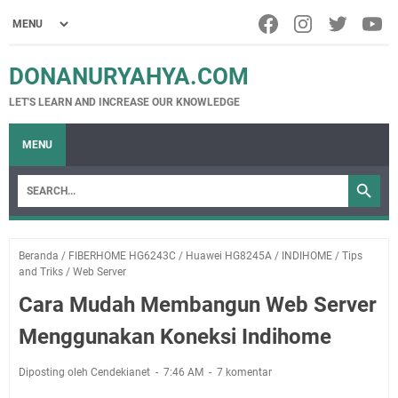
DONANURYAHYA.COM
LET'S LEARN AND INCREASE OUR KNOWLEDGE
MENU
Beranda
/
FIBERHOME HG6243C
/
Huawei HG8245A
/
INDIHOME
/
Tips
and Triks
/
Web Server
Cara Mudah Membangun Web Server
Menggunakan Koneksi Indihome
Diposting oleh Cendekianet
7:46 AM
7 komentar