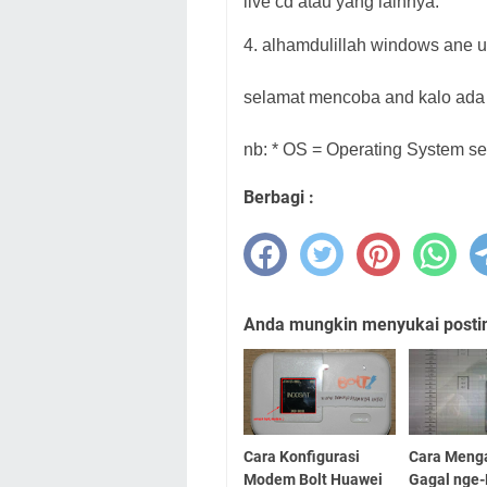
live cd atau yang lainnya.
4. alhamdulillah windows ane ud
selamat mencoba and kalo ada 
nb: * OS = Operating System sep
Berbagi :
Anda mungkin menyukai posting
Cara Konfigurasi
Cara Meng
Modem Bolt Huawei
Gagal nge-P