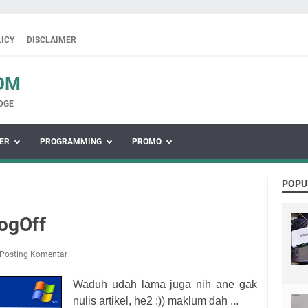
LICY
DISCLAIMER
OM
DGE
ER
PROGRAMMING
PROMO
POPU
ogOff
Posting Komentar
Waduh udah lama juga nih ane gak
nulis artikel, he2 :)) maklum dah ...