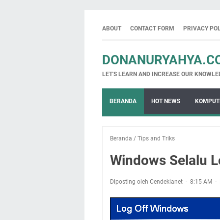
ABOUT
CONTACT FORM
PRIVACY PO
DONANURYAHYA.C
LET'S LEARN AND INCREASE OUR KNOWLE
BERANDA
HOT NEWS
KOMPUT
Beranda
/
Tips and Triks
Windows Selalu L
Diposting oleh Cendekianet
8:15 AM