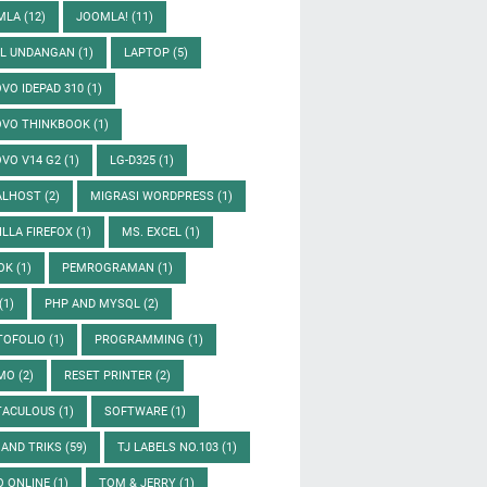
MLA
(12)
JOOMLA!
(11)
EL UNDANGAN
(1)
LAPTOP
(5)
VO IDEPAD 310
(1)
OVO THINKBOOK
(1)
VO V14 G2
(1)
LG-D325
(1)
ALHOST
(2)
MIGRASI WORDPRESS
(1)
LLA FIREFOX
(1)
MS. EXCEL
(1)
OK
(1)
PEMROGRAMAN
(1)
(1)
PHP AND MYSQL
(2)
TOFOLIO
(1)
PROGRAMMING
(1)
MO
(2)
RESET PRINTER
(2)
TACULOUS
(1)
SOFTWARE
(1)
 AND TRIKS
(59)
TJ LABELS NO.103
(1)
O ONLINE
(1)
TOM & JERRY
(1)