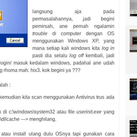
langsung aja pada
permasalahannya, jadi begini
pemirsah, ane pernah ngalamin
trouble
di computer dengan OS
menggunakan Windows XP, yang
mana setiap kali windows kita
log in
pasti dia selalu
log off
kembali, jadi
 login/ masuk kedalam windows, padahal ane udah
ng rhoma mah. hix3. kok begini ya ???
lah :
nd kemudian kita scan menggunakan Antivirus trus ada
k di c:\windows\system32 atau file
userinit.exe
yang
\dllcache ---> menghilang.
r atau install ulang dulu OSnya tapi gunakan cara