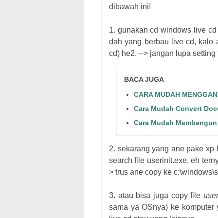
dibawah ini!
1. gunakan cd windows live cd (
dah yang berbau live cd, kalo 
cd) he2. --> jangan lupa setting 
BACA JUGA
CARA MUDAH MENGGAN
Cara Mudah Convert Docu
Cara Mudah Membangun 
2. sekarang yang ane pake xp 
search file userinit.exe, eh te
> trus ane copy ke c:\windows
3. atau bisa juga copy file
user
sama ya OSnya) ke komputer y