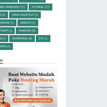
UBLE WINDOWS 7
(1)
TUTORIAL
(17)
US
(1)
VIRUS SHORTCUT
(1)
 SERVER
(1)
WEBSITE
(1)
TSAPP
(1)
WINDOWS
(3)
D
(1)
WORDPRESS
(8)
ZTE
(1)
 MF90
(1)
MO