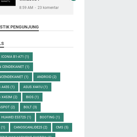
8:59 AM
23 komentar
ISTIK PENGUNJUNG
LS
 ICONIA B1-A71
(1)
N CENDEKIANET
(1)
NCENDEKIANET
(1)
ANDROID
(2)
S A43S
(1)
ASUS X441U
(1)
S X453M
(2)
BIOS
(1)
GSPOT
(2)
BOLT
(3)
 HUAWEI E5372S
(1)
BOOTING
(1)
S
(1)
CANOSCANLIDE25
(2)
CMS
(5)