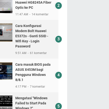
Huawei HG8245A Fiber
Optic ke PC
11:47 AM
14 komentar
Cara Konfigurasi
Modem Bolt Huawei
E5372s - Ganti SSID -
Wifi Key - Login
Password
9:51 AM
61 komentar
Cara masuk BIOS pada
ASUS X453M bagi
Pengguna Windows
8/8.1
4:17 PM
7 komentar
Mengatasi "Windows
Failed to Start Pada
Windows 7"