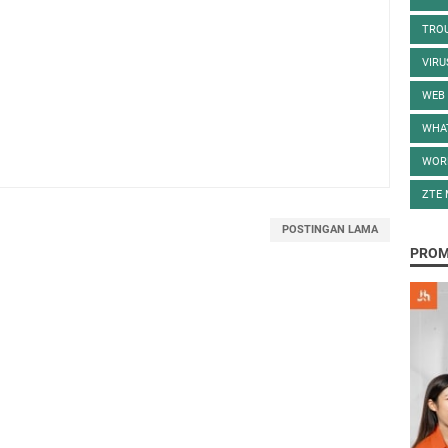
TRO
VIR
WEB
WHA
WOR
ZTE
POSTINGAN LAMA
PRO