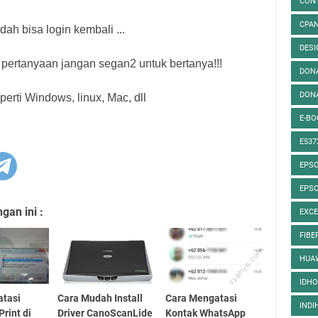
CON
CPA
ah bisa login kembali ...
DESI
pertanyaan jangan segan2 untuk bertanya!!!
DON
DON
erti Windows, linux, Mac, dll
E-B
E53
EPSO
EPSO
an ini :
EXC
FIB
HUA
IDH
atasi
Cara Mudah Install
Cara Mengatasi
IND
rint di
Driver CanoScanLide
Kontak WhatsApp