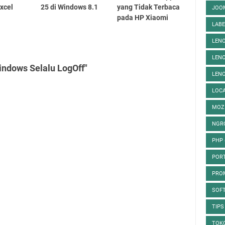
Excel
25 di Windows 8.1
yang Tidak Terbaca
JOO
pada HP Xiaomi
LAB
LENO
LEN
indows Selalu LogOff"
LENO
LOC
MOZI
NGR
PHP
POR
PRO
SOF
TIPS
TOK