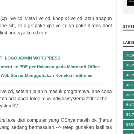
xp live cd, vista live cd, knopix live cd, atau apapun
ane sih, kalo gk pake xp live cd ya pake hirens boot
STAT
first bootnya ke cd rom.
LABE
ACER
TI LOGO ADMIN WORDPRESS
ADO
ment ke PDF per Halaman pada Microsoft Office
Web Server Menggunakan Koneksi Indihome
ADO
ASU
live cd, setelah jalan n masuk programnya, ane coba
ASU
rnyata ada pada folder c:\windwos\system32\dllcache --
BLO
\system32
BOLT
init.exe
dari computer yang OSnya masih ok (harus
BPJ
ang sedang bermasalah --> tetep gunakan fasilitas