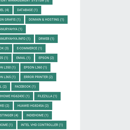
TENT MANAGEMENT SYSTEM
(5)
NEL
(4)
DATABASE
(1)
GN GRAFIS
(1)
DOMAIN & HOSTING
(1)
ANURYAHYA
(1)
ANURYAHYA.INFO
(1)
DRWEB
(1)
OOK
(3)
E-COMMERCE
(1)
72S
(1)
EMAIL
(1)
EPSON
(2)
N L350
(1)
EPSON L360
(1)
N L365
(1)
ERROR PRINTER
(2)
EL
(2)
FACEBOOK
(1)
ERHOME HG6243C
(1)
FILEZILLA
(1)
WEI
(2)
HUAWEI HG8245A
(2)
OSTINGER
(4)
INDIEHOME
(1)
IHOME
(1)
INTEL VHD CONTROLLER
(1)