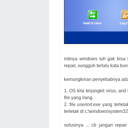
intinya windows tuh gak bisa
repair, sungguh terlalu kata bu
kemungkinan penyebabnya ada
1. OS kita terjangkit virus, a
file yang ilang.
2. file
userinit.exe
yang terleta
terletak di c:\windows\system32
solusinya ... cb jangan repai